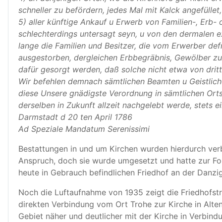
schneller zu befördern, jedes Mal mit Kalck angefüllet
5) aller künftige Ankauf u Erwerb von Familien-, Erb
schlechterdings untersagt seyn, u von den dermalen e
lange die Familien und Besitzer, die vom Erwerber de
ausgestorben, dergleichen Erbbegräbnis, Gewölber z
dafür gesorgt werden, daß solche nicht etwa von dritt
Wir befehlen demnach sämtlichen Beamten u Geistlichen
diese Unsere gnädigste Verordnung in sämtlichen Orts
derselben in Zukunft allzeit nachgelebt werde, stets
Darmstadt d 20 ten April 1786
Ad Speziale Mandatum Serenissimi
Bestattungen in und um Kirchen wurden hierdurch verb
Anspruch, doch sie wurde umgesetzt und hatte zur Fol
heute in Gebrauch befindlichen Friedhof an der Danzige
Noch die Luftaufnahme von 1935 zeigt die Friedhofstra
direkten Verbindung vom Ort Trohe zur Kirche in Alte
Gebiet näher und deutlicher mit der Kirche in Verbind