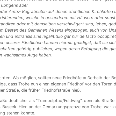
, übrigens aber
- oder Amts- Begräbnißen auf denen öfentlichen Kirchhöfen 
xistierenden, welche in besonderen mit Häusern oder sons
frandiren oder mit demselben verschwägert sind, leben, ged
um Besten des Gemeinen Wesens eingezogen, auch von Unse
en und extransis sine legalititulo gar nur de facto occupir
 unserer Fürstlichen Landen hiermit gnädigst, daß sie sich 
chaften gehörig publiciren, wegen deren Befolgung die gle
 ein wachsames Auge haben.
oten. Wo möglich, sollten neue Friedhöfe außerhalb der B
ge, dass Trohe nun einen eigenen Friedhof vor den Toren de
r Straße, die früher Friedhofstraße hieß.
ße deutlicher als "Trampelpfad/Feldweg", denn als Straße (r
n-Buseck. Hier, an der Gemarkungsgrenze von Trohe, war zu
ung stehen konnte.