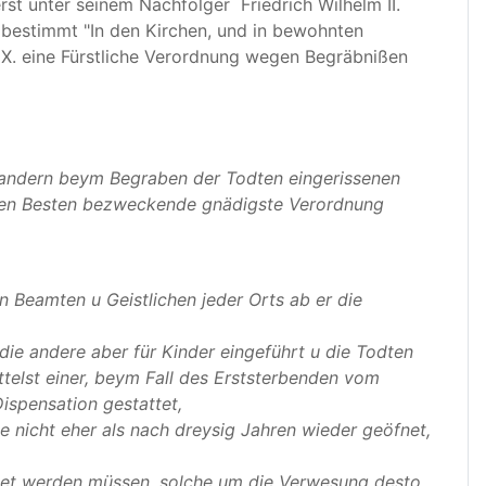
st unter seinem Nachfolger Friedrich Wilhelm II.
4 bestimmt "In den Kirchen, und in bewohnten
 IX. eine Fürstliche Verordnung wegen Begräbnißen
h andern beym Begraben der Todten eingerissenen
inen Besten bezweckende gnädigste Verordnung
en Beamten u Geistlichen jeder Orts ab er die
ie andere aber für Kinder eingeführt u die Todten
telst einer, beym Fall des Erststerbenden vom
spensation gestattet,
te nicht eher als nach dreysig Jahren wieder geöfnet,
öfnet werden müssen, solche um die Verwesung desto