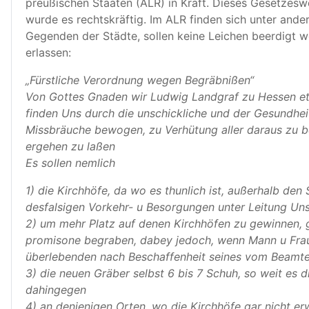
preußischen Staaten (ALR) in Kraft. Dieses Gesetzeswe
wurde es rechtskräftig. Im ALR finden sich unter ande
Gegenden der Städte, sollen keine Leichen beerdigt w
erlassen:
„Fürstliche Verordnung wegen Begräbnißen“
Von Gottes Gnaden wir Ludwig Landgraf zu Hessen et
finden Uns durch die unschickliche und der Gesundhe
Missbräuche bewogen, zu Verhütung aller daraus zu 
ergehen zu laßen
Es sollen nemlich
1) die Kirchhöfe, da wo es thunlich ist, außerhalb den
desfalsigen Vorkehr- u Besorgungen unter Leitung Uns
2) um mehr Platz auf denen Kirchhöfen zu gewinnen, g
promisone begraben, dabey jedoch, wenn Mann u Frau 
überlebenden nach Beschaffenheit seines vom Beamte
3) die neuen Gräber selbst 6 bis 7 Schuh, so weit es d
dahingegen
4) an denjenigen Orten, wo die Kirchhöfe gar nicht e