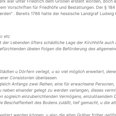
rk war unter Friedrich dem Großen erstellt worden, doch er
rem Vorschriften für Friedhöfe und Bestattungen. Der § 18
erden" . Bereits 1786 hatte der hessische Landgraf Ludwig
c etc
it der Lebenden öfters schädliche Lage der Kirchhöfe auc
befürchtenden übelen Folgen die Beförderung des allgeme
 Städten u Dörfern verlegt, u so viel möglich erweitert, den
erer Consistorien überlassen.
leich Anfangs zwei Reihen, eine für erwachsene Personen, d
neben einander gelegt zu werden verlangen, dieses vermit
n sogleich einzuberichtenden Vermögens, einzulösendem Di
ie Beschaffenheit des Bodens zuläßt, tief gemacht, u die al
rweitert werden können, u also die alten Gräber früher ge