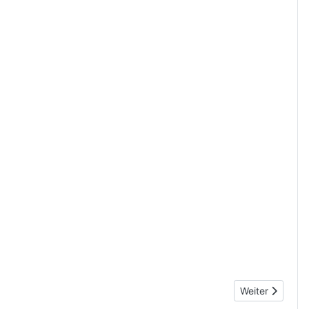
Nächster Beitr
Weiter