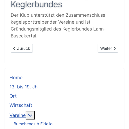
Keglerbundes
Der Klub unterstützt den Zusammenschluss
kegelsporttreibender Vereine und ist
Gründungsmitglied des Keglerbundes Lahn-
Buseckertal.
Vorheriger Beitrag: 1923: Inflation
Nächster Beitr
Zurück
Weiter
Home
13. bis 19. Jh
Ort
Wirtschaft
Weitere Informationen: Vereine
Vereine
Burschenclub Fidelio